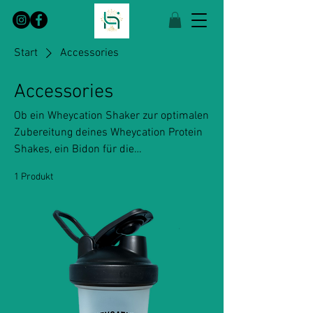
Start
Accessories
Accessories
Ob ein Wheycation Shaker zur optimalen
Zubereitung deines Wheycation Protein
Shakes, ein Bidon für die
Flüssigkeitszufuhr im Training oder ein
1 Produkt
anderes, funktionales Accessoire, das
dich sportlich begleitet: Hier findest du
hochwertige Zusatzprodukte mit dem
Wheycation Logo.