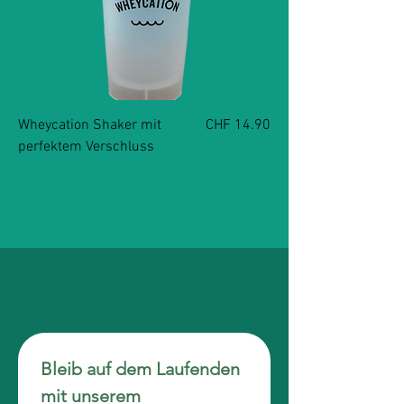
Preis
Wheycation Shaker mit
CHF 14.90
perfektem Verschluss
Bleib auf dem Laufenden 
mit unserem 