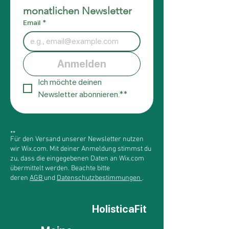
monatlichen Newsletter
Email
*
Anmelden
Ich möchte deinen 
Newsletter abonnieren.**
**
Für den Versand unserer Newsletter nutzen
wir Wix.com. Mit deiner Anmeldung stimmst du
zu, dass die eingegebenen Daten an Wix.com
übermittelt werden. Beachte bitte
deren
AGB
und
Datenschutzbestimmungen
.
HolisticaFit